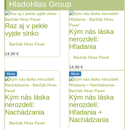
HladoHlas Group
Raz aj v pekle
Kým nás láska
vyjde slnko
nerozdelí:
Baričák Hirax Pavel
Hľadania
14,99 €
Baričák Hirax Pavel
14,99 €
Akcia
Akcia
Kým nás láska
Kým nás láska
nerozdelí:
nerozdelí:
Nachádzania
Hľadania +
Nachádzania
Baričák Hirax Pavel