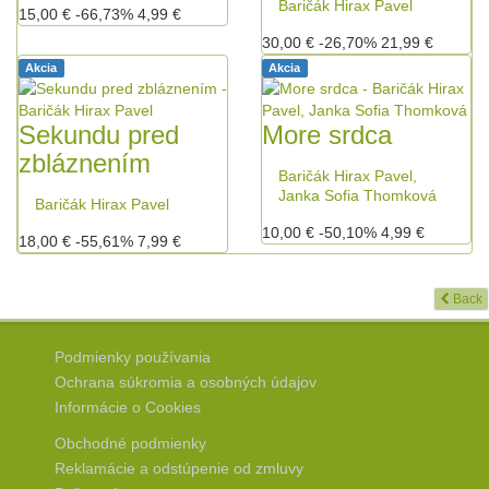
Baričák Hirax Pavel
15,00 €
-66,73%
4,99 €
30,00 €
-26,70%
21,99 €
Akcia
Akcia
Sekundu pred
More srdca
zbláznením
Baričák Hirax Pavel,
Janka Sofia Thomková
Baričák Hirax Pavel
10,00 €
-50,10%
4,99 €
18,00 €
-55,61%
7,99 €
Back
Podmienky používania
Ochrana súkromia a osobných údajov
Informácie o Cookies
Obchodné podmienky
Reklamácie a odstúpenie od zmluvy