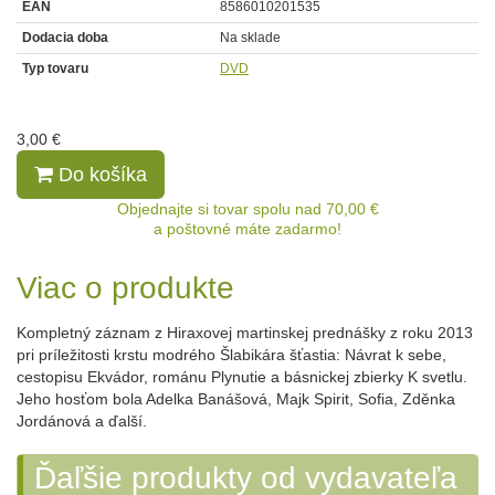
EAN
8586010201535
Dodacia doba
Na sklade
Typ tovaru
DVD
3,00 €
Do košíka
Objednajte si tovar spolu nad 70,00 €
a poštovné máte zadarmo!
Viac o produkte
Kompletný záznam z Hiraxovej martinskej prednášky z roku 2013
pri príležitosti krstu modrého Šlabikára šťastia: Návrat k sebe,
cestopisu Ekvádor, románu Plynutie a básnickej zbierky K svetlu.
Jeho hosťom bola Adelka Banášová, Majk Spirit, Sofia, Zděnka
Jordánová a ďalší.
Ďaľšie produkty od vydavateľa