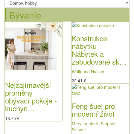
Bývanie
Konstrukce
nábytku
Nábytek a
zabudované sk…
Wolfgang Nutsch
22.41 €
Nejzajímavější
proměny
obývací pokoje -
Feng šuej pro
kuchyn…
moderní život
18.75 €
Mary Lambert, Stephen
Skinner