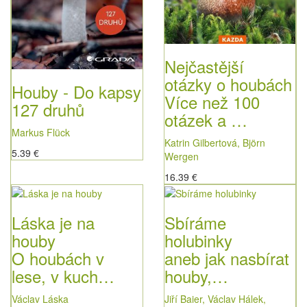
Nejčastější
otázky o houbách
Houby - Do kapsy
Více než 100
127 druhů
otázek a …
Markus Flück
Katrin Gilbertová, Björn
5.39 €
Wergen
16.39 €
Láska je na
Sbíráme
houby
holubinky
O houbách v
aneb jak nasbírat
lese, v kuch…
houby,…
Václav Láska
Jiří Baier, Václav Hálek,