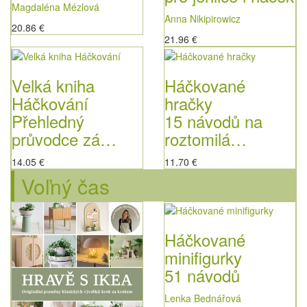
Magdaléna Mézlová
Anna Nikipirowicz
20.86 €
21.96 €
Velká kniha
Háčkované
Háčkování
hračky
Přehledný
15 návodů na
průvodce zá…
roztomilá…
14.05 €
11.70 €
Voľný čas
Háčkované
minifigurky
51 návodů
Lenka Bednářová