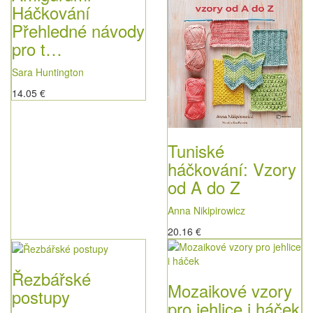
Háčkování
Přehledné návody
pro t…
Sara Huntington
14.05 €
Tuniské
háčkování: Vzory
od A do Z
Anna Nikipirowicz
20.16 €
Řezbářské
Mozaikové vzory
postupy
pro jehlice i háček