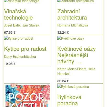
Vinařská
Zahradní
technologie
architektura
Josef Balík, Jan Stávek
Romana Michálková
67.63 €
32.24 €
Kytice pro radost
Květinové oázy
Nejkrásnější
Dany Eschenbüscher
návrhy …
19.08 €
Karen Meier-Elbert, Hella
Henckel
32.24 €
Bylinková
poradna