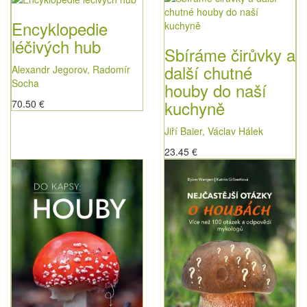
Encyklopedie
léčivých hub
Sbíráme čirůvky a
další chutné
Alexandr Jegorov, Radomír
Socha
houby do naší
kuchyně
70.50 €
Jiří Baier, Václav Hálek
23.45 €