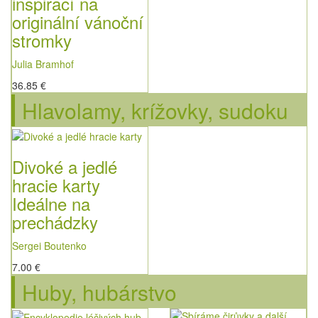
inspirací na
originální vánoční
stromky
Julia Bramhof
36.85 €
Hlavolamy, krížovky, sudoku
Divoké a jedlé
hracie karty
Ideálne na
prechádzky
Sergei Boutenko
7.00 €
Huby, hubárstvo