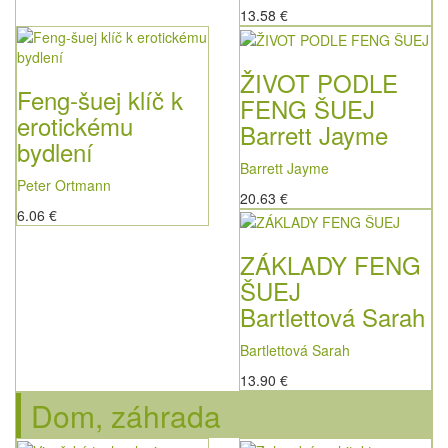
13.58 €
ŽIVOT PODLE
Feng-šuej klíč k
FENG ŠUEJ
erotickému
Barrett Jayme
bydlení
Barrett Jayme
Peter Ortmann
20.63 €
6.06 €
ZÁKLADY FENG
ŠUEJ
Bartlettová Sarah
Bartlettová Sarah
13.90 €
Dom, záhrada