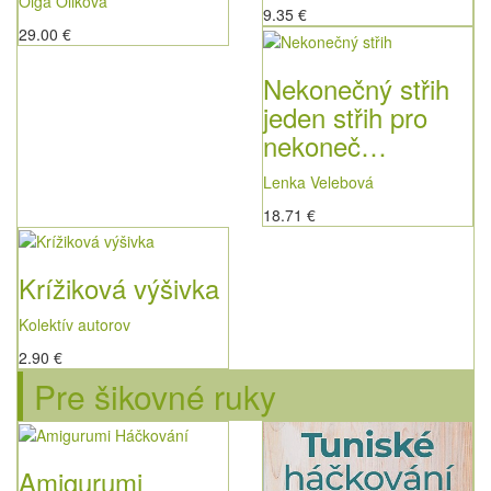
Olga Olikova
9.35 €
29.00 €
Nekonečný střih
jeden střih pro
nekoneč…
Lenka Velebová
18.71 €
Krížiková výšivka
Kolektív autorov
2.90 €
Pre šikovné ruky
Amigurumi