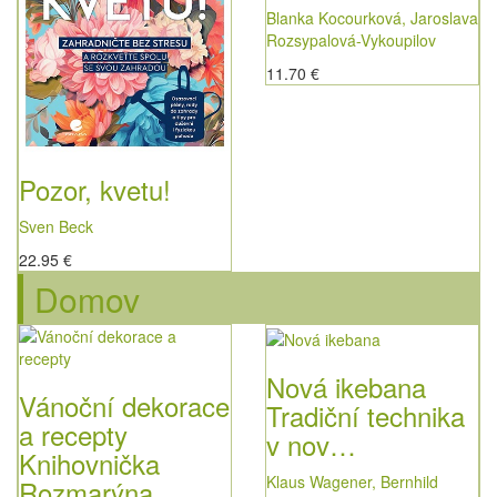
Blanka Kocourková, Jaroslava
Rozsypalová-Vykoupilov
11.70 €
Pozor, kvetu!
Sven Beck
22.95 €
Domov
Nová ikebana
Vánoční dekorace
Tradiční technika
a recepty
v nov…
Knihovnička
Klaus Wagener, Bernhild
Rozmarýna