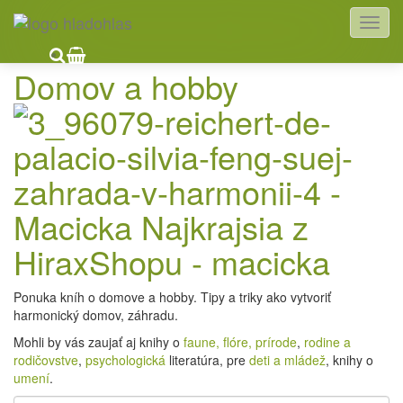
HladoHlas
Knihy
Domov, hobby
Domov a hobby
Ponuka kníh o domove a hobby. Tipy a triky ako vytvoriť
harmonický domov, záhradu.
Mohli by vás zaujať aj knihy o
faune, flóre, prírode
,
rodine a
rodičovstve
,
psychologická
literatúra, pre
deti a mládež
, knihy o
umení
.