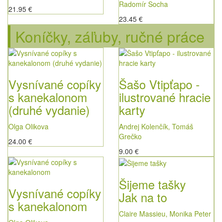
Radomír Socha
21.95 €
23.45 €
Koníčky, záľuby, ručné práce
Vysnívané copíky
Šašo Vtipťapo -
s kanekalonom
ilustrované hracie
(druhé vydanie)
karty
Olga Olikova
Andrej Kolenčík, Tomáš
Grečko
24.00 €
9.00 €
Šijeme tašky
Vysnívané copíky
Jak na to
s kanekalonom
Claire Massieu, Monika Peter