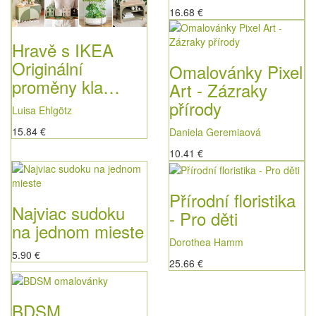
16.68 €
Hravě s IKEA
Originální
Omalovánky Pixel
proměny kla…
Art - Zázraky
přírody
Luisa Ehlgötz
15.84 €
Daniela Geremiaová
10.41 €
Přírodní floristika
Najviac sudoku
- Pro děti
na jednom mieste
Dorothea Hamm
5.90 €
25.66 €
BDSM