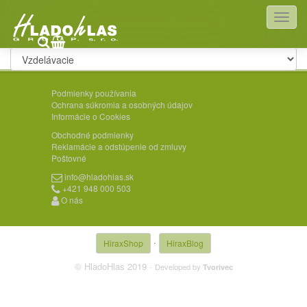
Vzdelávacie
Podmienky používania
Ochrana súkromia a osobných údajov
Informácie o Cookies
Obchodné podmienky
Reklamácie a odstúpenie od zmluvy
Poštovné
info@hladohlas.sk
+421 948 000 503
O nás
·
HiraxShop
HiraxBlog
© HladoHlas 2019 ·
Developed by
Tvorivec