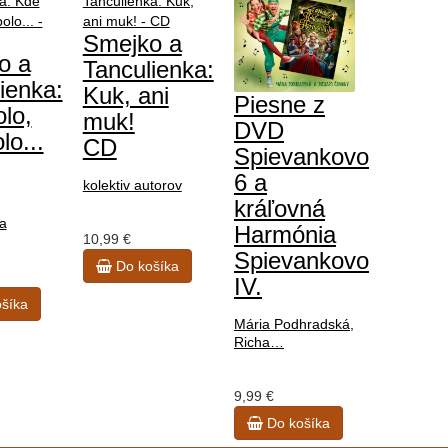
Smejko a
o a
Tanculienka:
ienka:
Kuk, ani
Piesne z
lo,
muk!
DVD
lo...
CD
Spievankovo
6 a
kolektiv autorov
kráľovná
a
Harmónia
10,99 €
Spievankovo
Do košíka
IV.
šíka
Mária Podhradská,
Richa…
9,99 €
Do košíka