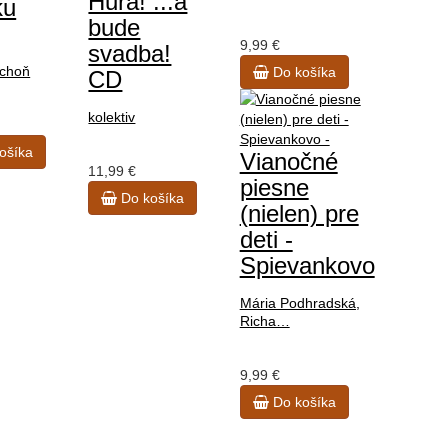
Hurá! ...a
ku
bude
9,99 €
svadba!
choň
Do košíka
CD
kolektiv
ošíka
Vianočné
11,99 €
piesne
Do košíka
(nielen) pre
deti -
Spievankovo
Mária Podhradská,
Richa…
9,99 €
Do košíka