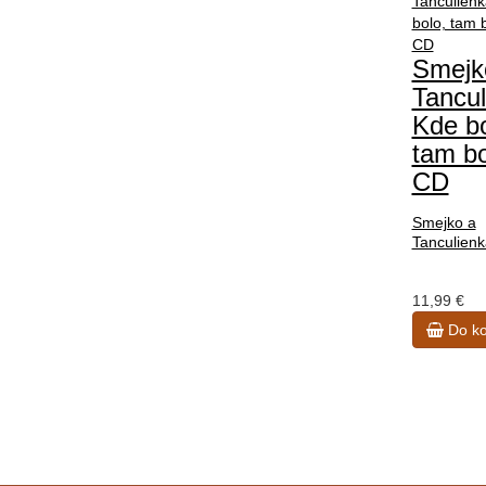
Smejk
Tancul
Kde bo
tam bo
CD
Smejko a
Tanculienk
11,99 €
Do ko