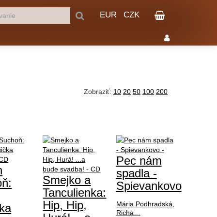
EUR
CZK
Zobraziť:
10
20
50
100
200
Pec nám
n
spadla -
Smejko a
ň:
Spievankovo
Tanculienka:
Hip, Hip,
Mária Podhradská,
ka
Richa…