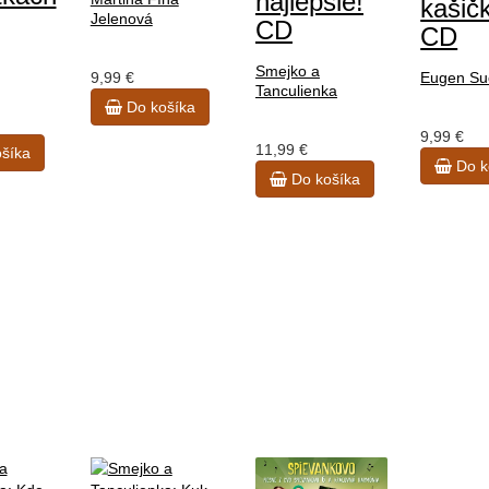
najlepšie!
kašič
Jelenová
CD
CD
Smejko a
9,99 €
Eugen Su
Tanculienka
Do košíka
9,99 €
11,99 €
šíka
Do k
Do košíka