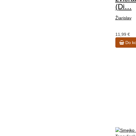
(Di…
Žiarislav
11,99 €
Do ko