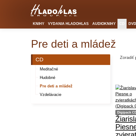
KNIHY
VYDANIA HLADOHLAS
AUDIOKNIHY
CD
DV
Pre deti a mládež
Zoradiť
CD
Meditačné
Hudobné
Pre deti a mládež
Vzdelávacie
Digipack C
Žiarisl
Piesn
zviera