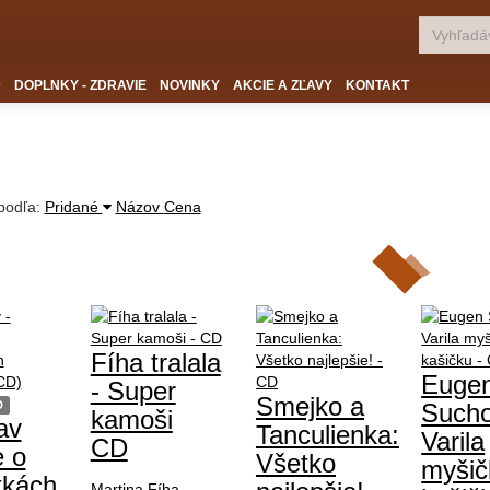
D
DOPLNKY - ZDRAVIE
NOVINKY
AKCIE A ZĽAVY
KONTAKT
 podľa:
Pridané
Názov
Cena
Fíha tralala
Euge
- Super
Smejko a
D
Sucho
kamoši
av
Tanculienka:
Varila
CD
e o
Všetko
myšič
tkách
Martina Fíha