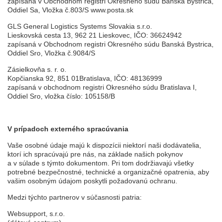
zapísaná v Obchodnom registri Okresného súdu Banská Bystrica,
Oddiel Sa, Vložka č.803/S www.posta.sk
GLS General Logistics Systems Slovakia s.r.o.
Lieskovská cesta 13, 962 21 Lieskovec, IČO: 36624942
zapísaná v Obchodnom registri Okresného súdu Banská Bystrica,
Oddiel Sro, Vložka č.9084/S
Zásielkovňa s. r. o.
Kopčianska 92, 851 01Bratislava, IČO: 48136999
zapísaná v obchodnom registri Okresného súdu Bratislava I,
Oddiel Sro, vložka číslo: 105158/B
V prípadoch externého spracúvania
Vaše osobné údaje majú k dispozícii niektorí naši dodávatelia,
ktorí ich spracúvajú pre nás, na základe našich pokynov
a v súlade s týmto dokumentom. Pri tom dodržiavajú všetky
potrebné bezpečnostné, technické a organizačné opatrenia, aby
vašim osobným údajom poskytli požadovanú ochranu.
Medzi týchto partnerov v súčasnosti patria:
Websupport, s.r.o.