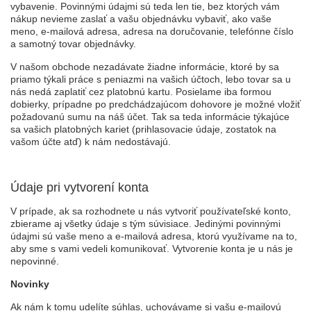
vybavenie. Povinnými údajmi sú teda len tie, bez ktorých vám
nákup nevieme zaslať a vašu objednávku vybaviť, ako vaše
meno, e-mailová adresa, adresa na doručovanie, telefónne číslo
a samotný tovar objednávky.
V našom obchode nezadávate žiadne informácie, ktoré by sa
priamo týkali práce s peniazmi na vašich účtoch, lebo tovar sa u
nás nedá zaplatiť cez platobnú kartu. Posielame iba formou
dobierky, prípadne po predchádzajúcom dohovore je možné vložiť
požadovanú sumu na náš účet. Tak sa teda informácie týkajúce
sa vašich platobných kariet (prihlasovacie údaje, zostatok na
vašom účte atď) k nám nedostávajú.
Údaje pri vytvorení konta
V prípade, ak sa rozhodnete u nás vytvoriť používateľské konto,
zbierame aj všetky údaje s tým súvisiace. Jedinými povinnými
údajmi sú vaše meno a e-mailová adresa, ktorú využívame na to,
aby sme s vami vedeli komunikovať. Vytvorenie konta je u nás je
nepovinné.
Novinky
Ak nám k tomu udelíte súhlas, uchovávame si vašu e-mailovú