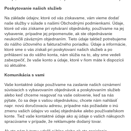
Poskytovanie našich služieb
Na základe údajov, ktoré od vás získavame, vám vieme dodať
naše služby v súlade s našimi Obchodnými podmienkami. Údaje,
ktoré od vás získame pri vytváraní objednávky, používame na jej
vybavenie, prípadne jej pripomenutie, ak ste objednávanie
neukončili záväzným objednaním. Tieto údaje taktiež potrebujeme
do nášho účtovného a fakturačného poriadku. Údaje a informácie,
ktoré sme o vás získali pri poskytovaní našich služieb a po
prihlásení sa do vášho konta, nám slúžia na to, aby sme vedeli
zabezpečiť, že vaše konto a údaje, ktoré v ňom máte k dispozícii
sú aktuálne.
Komunikácia s vami
Vaše kontaktné údaje používame na zaslanie našich oznámení
súvisiacich s vybavovaním objednávok a poskytovaním služieb
alebo keď chceme reagovať na vaše oslovenie, keď sa nás
pýtate, čo sa deje s vašou objednávkou, chcete nám nahlásiť
napr. novú doručovaciu adresu, prípadne nás požiadate o inú
zmenu vašich údajov vo vašej objednávke alebo používateľskom
konte. Tiež vaše kontaktné údaje ako aj údaje o vašich nákupoch
spracúvame v prípade, že reklamujete dodaný tovar.