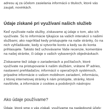
adresu aj za účelom zasielania informácii o tituloch, ktoré vás
zaujali, novinkách.
Údaje získané pri využívaní našich služieb
Keď využívate naše služby, získavame aj údaje o tom, ako ich
využívate. Sú to informácie týkajúce sa vašich interakcií s našimi
službami, ako napríklad kedy pristupujete na naše stránky, čo na
nich vyhľadávate, kedy si vytvoríte konto a kedy sa do konta
prihlasujete. Takisto tiež uchovávame Vaše recenzie, komentáre
na našej stránke, či údaje o vašich vybavených objednávkach.
Získavame tiež údaje o zariadeniach a počítačoch, ktoré
využívate na pristupovanie k našim službám, vrátane IP adries,
nastavení prehliadačov, informácií o operačných systémoch,
prípadne informácie o vašom mobilnom zariadení, informáciu,
z ktorej internetovej stránky k nám pristúpite, stránky, ktoré
navštívite, a informácie z cookies a podobných nástrojov.
Ako údaje používame?
Údaje, ktoré sme o vás získali, využívame na nasledovné účely: