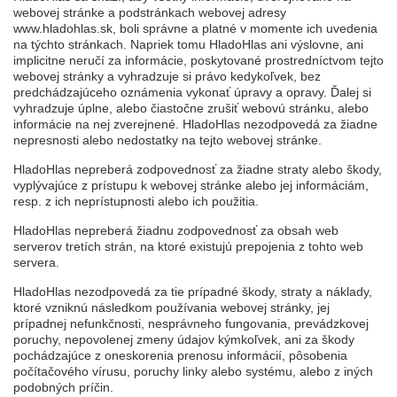
webovej stránke a podstránkach webovej adresy
www.hladohlas.sk, boli správne a platné v momente ich uvedenia
na týchto stránkach. Napriek tomu HladoHlas ani výslovne, ani
implicitne neručí za informácie, poskytované prostredníctvom tejto
webovej stránky a vyhradzuje si právo kedykoľvek, bez
predchádzajúceho oznámenia vykonať úpravy a opravy. Ďalej si
vyhradzuje úplne, alebo čiastočne zrušiť webovú stránku, alebo
informácie na nej zverejnené. HladoHlas nezodpovedá za žiadne
nepresnosti alebo nedostatky na tejto webovej stránke.
HladoHlas nepreberá zodpovednosť za žiadne straty alebo škody,
vyplývajúce z prístupu k webovej stránke alebo jej informáciám,
resp. z ich neprístupnosti alebo ich použitia.
HladoHlas nepreberá žiadnu zodpovednosť za obsah web
serverov tretích strán, na ktoré existujú prepojenia z tohto web
servera.
HladoHlas nezodpovedá za tie prípadné škody, straty a náklady,
ktoré vzniknú následkom používania webovej stránky, jej
prípadnej nefunkčnosti, nesprávneho fungovania, prevádzkovej
poruchy, nepovolenej zmeny údajov kýmkoľvek, ani za škody
pochádzajúce z oneskorenia prenosu informácií, pôsobenia
počítačového vírusu, poruchy linky alebo systému, alebo z iných
podobných príčin.