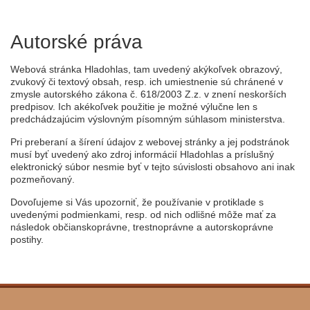
Autorské práva
Webová stránka Hladohlas, tam uvedený akýkoľvek obrazový,
zvukový či textový obsah, resp. ich umiestnenie sú chránené v
zmysle autorského zákona č. 618/2003 Z.z. v znení neskorších
predpisov. Ich akékoľvek použitie je možné výlučne len s
predchádzajúcim výslovným písomným súhlasom ministerstva.
Pri preberaní a šírení údajov z webovej stránky a jej podstránok
musí byť uvedený ako zdroj informácií Hladohlas a príslušný
elektronický súbor nesmie byť v tejto súvislosti obsahovo ani inak
pozmeňovaný.
Dovoľujeme si Vás upozorniť, že používanie v protiklade s
uvedenými podmienkami, resp. od nich odlišné môže mať za
následok občianskoprávne, trestnoprávne a autorskoprávne
postihy.