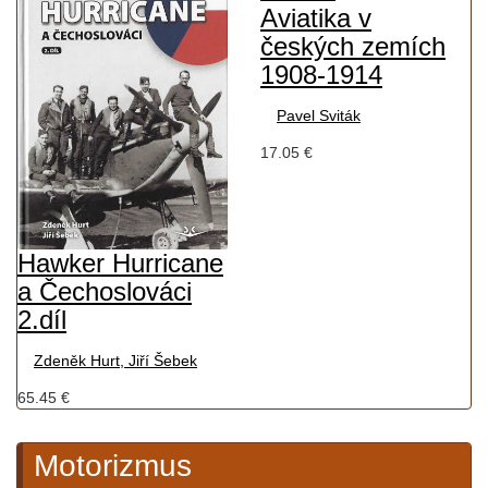
Aviatika v
českých zemích
1908-1914
Pavel Sviták
17.05 €
Hawker Hurricane
a Čechoslováci
2.díl
Zdeněk Hurt, Jiří Šebek
65.45 €
Motorizmus