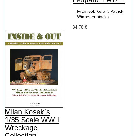
František Kořán, Patrick
Winnepennincks
34.78 €
Milan Kosek´s
1/35 Scale WWII
Wreckage
Collection