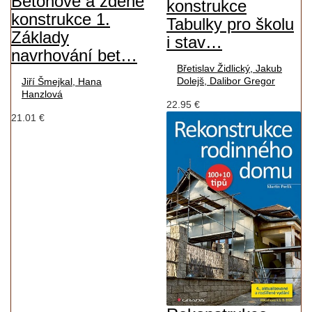
Betonové a zděné
konstrukce
konstrukce 1.
Tabulky pro školu
Základy
i stav…
navrhování bet…
Břetislav Židlický, Jakub
Dolejš, Dalibor Gregor
Jiří Šmejkal, Hana
Hanzlová
22.95 €
21.01 €