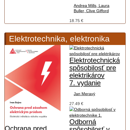
Andrea Mills, Laura
Buller, Clive Gifford
18.75 €
Elektrotechnika, elektronika
Elektrotechnická
spôsobilosť pre
elektrikárov
7. vydanie
Jan Meravý
27.49 €
Odborná
Ochrana pred
spôsobilosť v