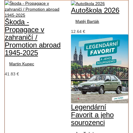
Autoškola 2026
Škoda -
Matěj Barták
Propagace v
12.64 €
zahraničí /
Promotion abroad
1945-2025
Martin Kupec
41.83 €
Legendární
Favorit a jeho
sourozenci