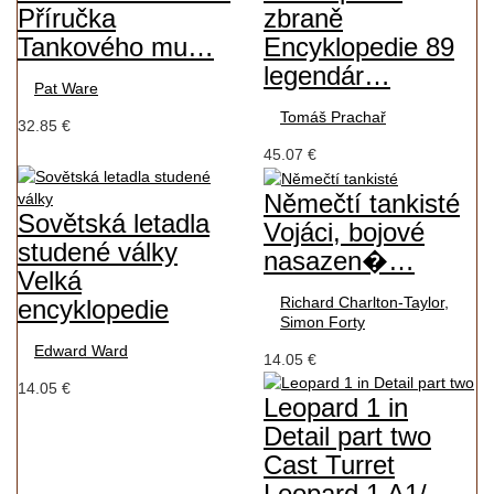
Příručka
zbraně
Tankového mu…
Encyklopedie 89
legendár…
Pat Ware
Tomáš Prachař
32.85 €
45.07 €
Němečtí tankisté
Sovětská letadla
Vojáci, bojové
studené války
nasazen�…
Velká
Richard Charlton-Taylor,
encyklopedie
Simon Forty
Edward Ward
14.05 €
14.05 €
Leopard 1 in
Detail part two
Cast Turret
Leopard 1 A1/…