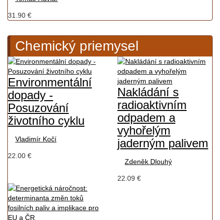
31.90 €
Chemický priemysel
Environmentální
Nakládání s
dopady -
radioaktivním
Posuzování
odpadem a
životního cyklu
vyhořelým
Vladimír Kočí
jaderným palivem
22.00 €
Zdeněk Dlouhý
22.09 €