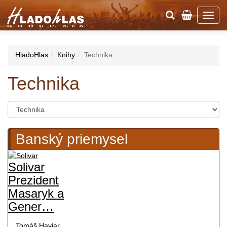
HladoHlas
Knihy
Technika
Technika
Banský priemysel
Solivar
Prezident
Masaryk a
Gener…
Tomáš Haviar