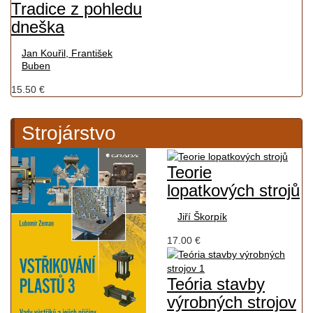
Tradice z pohledu
dneška
Jan Kouřil, František
Buben
15.50 €
Strojárstvo
Teorie
lopatkových strojů
Jiří Škorpík
17.00 €
Teória stavby
výrobných strojov