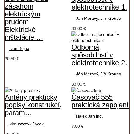
zásahom
elektrotechnike 1.
elektrickým
Ján Meravý, Jiří Kroupa
prúdom
Elektrické
33.00 €
inštalácie …
Odborná
Ivan Bojna
spôsobilosť v
30.50 €
elektrotechnike 2.
Ján Meravý, Jiří Kroupa
33.00 €
Antény prakticky
Časovač 555
popisy konstrukcí,
praktická zapojení
param…
Hájek Jan ing.
Matuszczyk Jacek
7.00 €