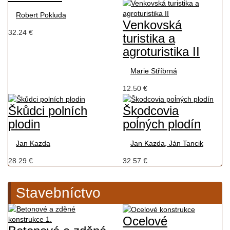
Robert Pokluda
Venkovská
32.24 €
turistika a
agroturistika II
Marie Stříbrná
12.50 €
Škůdci polních
Škodcovia
plodin
poĺných plodín
Jan Kazda
Jan Kazda, Ján Tancik
28.29 €
32.57 €
Stavebníctvo
Ocelové