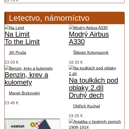
15.79 €
Letectvo, námorníctvo
Na Limit
Modrý Airbus
To the Limit
A330
Jiří Pruša
Štěpán Kolomazník
23.03 €
18.33 €
Benzin, krev a
Na toulkách pod
kulomety
oblaky 2.díl
Marek Brzkovský
Druhý dech
23.45 €
Oldřich Kuchař
19.25 €