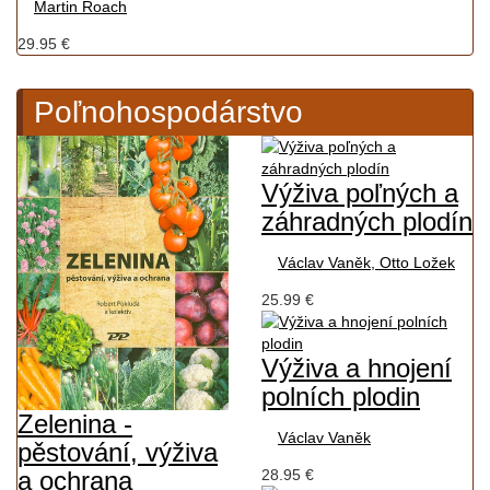
Martin Roach
29.95 €
Poľnohospodárstvo
Výživa poľných a
záhradných plodín
Václav Vaněk, Otto Ložek
25.99 €
Výživa a hnojení
polních plodin
Zelenina -
Václav Vaněk
pěstování, výživa
28.95 €
a ochrana