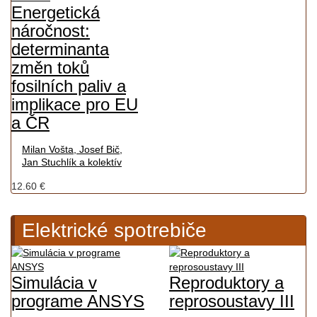
Energetická
náročnost:
determinanta
změn toků
fosilních paliv a
implikace pro EU
a ČR
Milan Vošta, Josef Bič,
Jan Stuchlík a kolektív
12.60 €
Elektrické spotrebiče
Simulácia v
Reproduktory a
programe ANSYS
reprosoustavy III