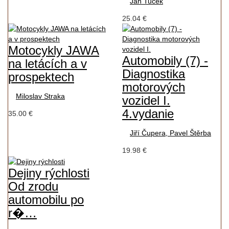
Jan Tuček
25.04 €
Motocykly JAWA
Automobily (7) -
na letácích a v
Diagnostika
prospektech
motorových
Miloslav Straka
vozidel I.
4.vydanie
35.00 €
Jiří Čupera, Pavel Štěrba
19.98 €
Dejiny rýchlosti
Od zrodu
automobilu po
r�…