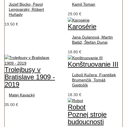
Jozef Bocko, Pavol
Kamil Toman
Lengvarský, Róbert
29.00 €
Huňady
19.50 €
Karosérie
Jana Gulanová, Martin
Baláž, Štefan Dunaj
18.80 €
Konštruovanie III
Trolejbusy v
Ľuboš Kučera, František
Bratislave 1909 -
Brumenčík, Tomáš
2019
Gajdošík
18.30 €
Matej Kavacký
35.00 €
Robot
Poznej stroje
budoucnosti