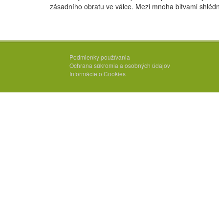
zásadního obratu ve válce. Mezi mnoha bitvami shlédne
Podmienky používania
Ochrana súkromia a osobných údajov
Informácie o Cookies