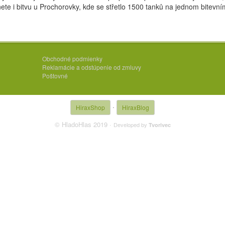
te i bitvu u Prochorovky, kde se střetlo 1500 tanků na jednom bitevním
Obchodné podmienky
Reklamácie a odstúpenie od zmluvy
Poštovné
·
HiraxShop
HiraxBlog
© HladoHlas 2019 ·
Developed by
Tvorivec