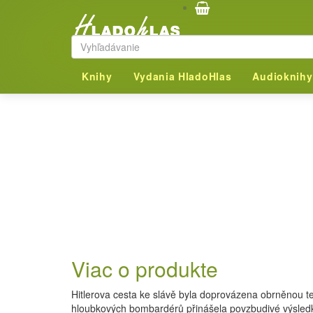
HladoHlas
DVD
Dokumentárne
Knihy
Vydania HladoHlas
Audioknihy
Viac o produkte
Hitlerova cesta ke slávě byla doprovázena obrněnou t
hloubkových bombardérů přinášela povzbudivé výsledky.