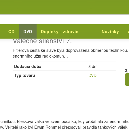
TANKOVÉ BITVY DRUH
CD
DVD
Doplnky - zdravie
Novinky
Válečné šílenství 7.
Hitlerova cesta ke slávě byla doprovázena obrněnou technikou.
enormního užití radiokomun…
Dodacia doba
3 dni
3,
Typ tovaru
DVD
echnikou. Blesková válka ve svém počátku, kdy probíhala za enormního
 Velitelé jako byl Erwin Rommel přepisovali pravidla tankových válek,