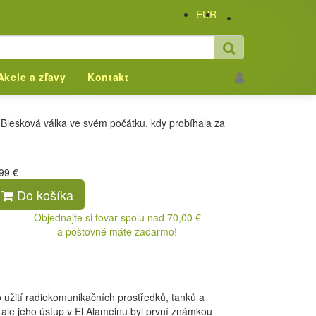
EUR
CZK
É SVĚTOVÉ VÁLKY
Akcie a zľavy
Kontakt
 Blesková válka ve svém počátku, kdy probíhala za
99 €
Do košíka
Objednajte si tovar spolu nad 70,00 €
a poštovné máte zadarmo!
 užití radiokomunikačních prostředků, tanků a
 ale jeho ústup v El Alameinu byl první známkou