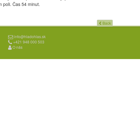
 poli. Čas 54 minut.
Back
info@hladohlas.sk
+421 948 000 503
O nás