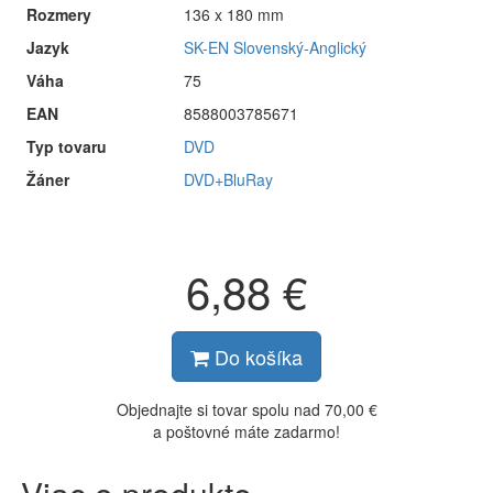
Rozmery
136 x 180 mm
Jazyk
SK-EN Slovenský-Anglický
Váha
75
EAN
8588003785671
Typ tovaru
DVD
Žáner
DVD+BluRay
6,88 €
Do košíka
Objednajte si tovar spolu nad 70,00 €
a poštovné máte zadarmo!