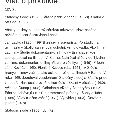
Viac o produkte
3DVD :
Statočný zlodej (1958), Šťastie príde v nedeľu (1958), Skalní v
ofsajde (1960).
Všetky tri filmy sú pod režisérskou taktovkou slovenského
režiséra a scenáristu Jána Lacka.
Ján Lacko (1925 - 1991)Režisér a scenarista. Po štúdiu na
gymnáziu v Skalici sa venoval ochotnickému divadlu. Ako filmár
začínal v Štúdiu dokumentárnych filmov v Bratislave, kde
spolupracoval na filmoch V. Bahnu. Nakrúcal aj šoty do Týždňa
vo filme, dokumentárne filmy Viac pre všetkých (1949), Príbeh
Jána Kováča (1950, Pionieri, Kysuce (oba 1951). V Štúdiu
hraných filmov začínal ako asistent réžie na filmoch V Bahnu. V
roku 1958 debutoval veselohrami Statočný zlodej a Šťastie príde
v nedeľu. Nakrúcal prevažne komédie - Skalní v ofsajde (1960),
Výlet po Dunaji (1962), Odhalenie Alžbety Báthoryčky (1965),
Páni sa zabávajú (1971) a dramatické príbehy - Skaly a ľudia
(1959), Vždy možno začať (1961), Výhybka (1963), Dievča z
jazera (1978).
Statočný zlodej (1958), čb , 72 min.