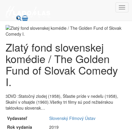
HladoHlas
DVD
Filmy
Zlatý fond slovenskej
komédie / The Golden
Fund of Slovak Comedy
I.
3DVD :Statočný zlodej (1958), Šťastie príde v nedeľu (1958),
Skalní v ofsajde (1960).Všetky tri filmy sú pod režisérskou
taktovkou slovensk…
Vydavateľ
Slovenský Filmový Ústav
Rok vydania
2019