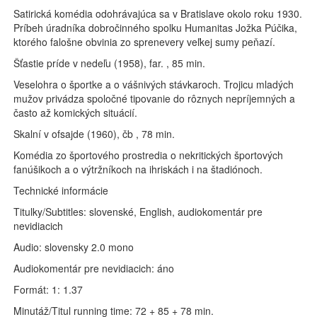
Satirická komédia odohrávajúca sa v Bratislave okolo roku 1930.
Príbeh úradníka dobročinného spolku Humanitas Jožka Púčika,
ktorého falošne obvinia zo sprenevery veľkej sumy peňazí.
Šťastie príde v nedeľu (1958), far. , 85 min.
Veselohra o športke a o vášnivých stávkaroch. Trojicu mladých
mužov privádza spoločné tipovanie do rôznych nepríjemných a
často až komických situácií.
Skalní v ofsajde (1960), čb , 78 min.
Komédia zo športového prostredia o nekritických športových
fanúšikoch a o výtržníkoch na ihriskách i na štadiónoch.
Technické informácie
Titulky/Subtitles: slovenské, English, audiokomentár pre
nevidiacich
Audio: slovensky 2.0 mono
Audiokomentár pre nevidiacich: áno
Formát: 1: 1.37
Minutáž/Titul running time: 72 + 85 + 78 min.