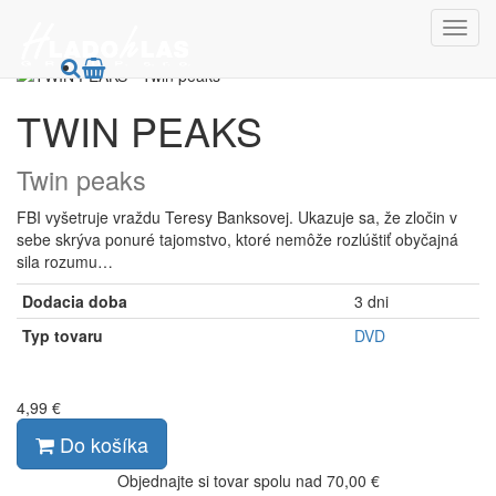
HladoHlas
DVD
Filmy
TWIN PEAKS
Twin peaks
FBI vyšetruje vraždu Teresy Banksovej. Ukazuje sa, že zločin v
sebe skrýva ponuré tajomstvo, ktoré nemôže rozlúštiť obyčajná
sila rozumu…
Dodacia doba
3 dni
Typ tovaru
DVD
4,99 €
Do košíka
Objednajte si tovar spolu nad 70,00 €