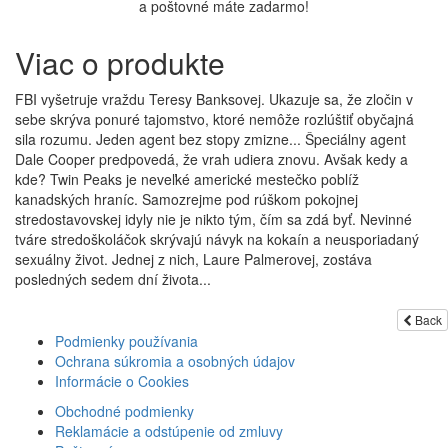
a poštovné máte zadarmo!
Viac o produkte
FBI vyšetruje vraždu Teresy Banksovej. Ukazuje sa, že zločin v
sebe skrýva ponuré tajomstvo, ktoré nemôže rozlúštiť obyčajná
sila rozumu. Jeden agent bez stopy zmizne... Špeciálny agent
Dale Cooper predpovedá, že vrah udiera znovu. Avšak kedy a
kde? Twin Peaks je neveľké americké mestečko poblíž
kanadských hraníc. Samozrejme pod rúškom pokojnej
stredostavovskej idyly nie je nikto tým, čím sa zdá byť. Nevinné
tváre stredoškoláčok skrývajú návyk na kokaín a neusporiadaný
sexuálny život. Jednej z nich, Laure Palmerovej, zostáva
posledných sedem dní života...
Back
Podmienky používania
Ochrana súkromia a osobných údajov
Informácie o Cookies
Obchodné podmienky
Reklamácie a odstúpenie od zmluvy