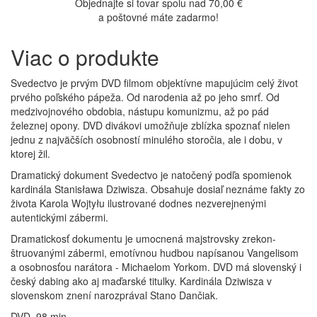
Objednajte si tovar spolu nad 70,00 €
a poštovné máte zadarmo!
Viac o produkte
Svedectvo je prvým DVD filmom objektívne mapujúcim celý život
prvého poľského pápeža. Od narodenia až po jeho smrť. Od
medzivojnového obdobia, nástupu komunizmu, až po pád
železnej opony. DVD divákovi umožňuje zblízka spoznať nielen
jednu z najväčších osobností minulého storočia, ale i dobu, v
ktorej žil.
Dramatický dokument Svedectvo je natočený podľa spomienok
kardinála Stanisława Dziwisza. Obsahuje dosiaľ neznáme fakty zo
života Karola Wojtyłu ilustrované dodnes nezverejnenými
autentickými zábermi.
Dramatickosť dokumentu je umocnená majstrovsky zrekon-
štruovanými zábermi, emotívnou hudbou napísanou Vangelisom
a osobnosťou narátora - Michaelom Yorkom. DVD má slovenský i
český dabing ako aj maďarské titulky. Kardinála Dziwisza v
slovenskom znení narozprával Stano Dančiak.
DVD, 98 min.