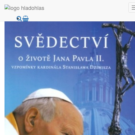
HladoHlas
DVD
Vzdelávacie