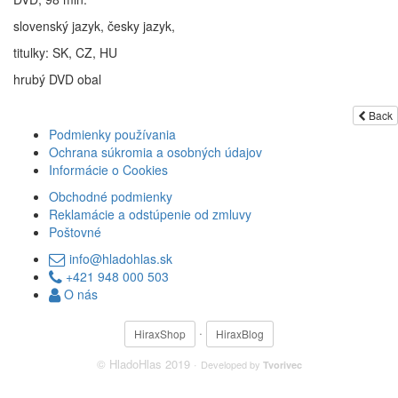
slovenský jazyk, česky jazyk,
titulky: SK, CZ, HU
hrubý DVD obal
Back
Podmienky používania
Ochrana súkromia a osobných údajov
Informácie o Cookies
Obchodné podmienky
Reklamácie a odstúpenie od zmluvy
Poštovné
info@hladohlas.sk
+421 948 000 503
O nás
·
HiraxShop
HiraxBlog
© HladoHlas 2019 ·
Developed by
Tvorivec