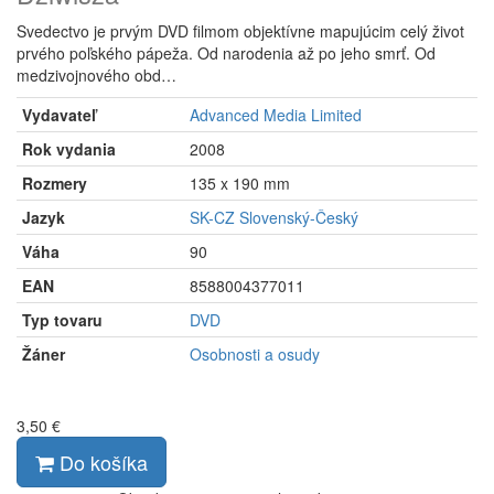
Svedectvo je prvým DVD filmom objektívne mapujúcim celý život
prvého poľského pápeža. Od narodenia až po jeho smrť. Od
medzivojnového obd…
Vydavateľ
Advanced Media Limited
Rok vydania
2008
Rozmery
135 x 190 mm
Jazyk
SK-CZ Slovenský-Český
Váha
90
EAN
8588004377011
Typ tovaru
DVD
Žáner
Osobnosti a osudy
3,50 €
Do košíka