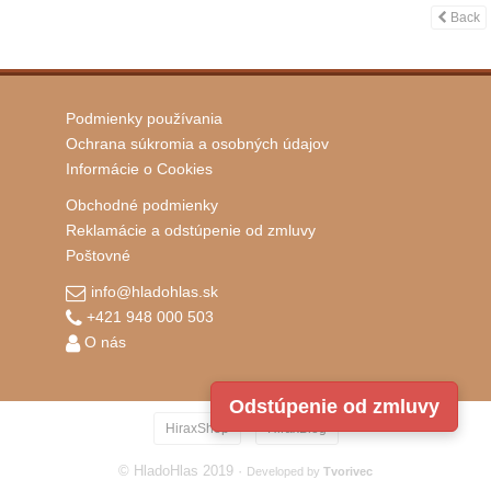
Back
Podmienky používania
Ochrana súkromia a osobných údajov
Informácie o Cookies
Obchodné podmienky
Reklamácie a odstúpenie od zmluvy
Poštovné
info@hladohlas.sk
+421 948 000 503
O nás
Odstúpenie od zmluvy
·
HiraxShop
HiraxBlog
© HladoHlas 2019 ·
Developed by
Tvorivec