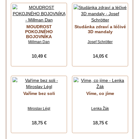
MOUDROST
Studánka zdraví a léčivé
POKOJNÉHO
3D mandaly
BOJOVNÍKA
Millman Dan
Josef Schrötter
10,49 €
14,05 €
Vaříme bez soli
Víme, co jíme
Miroslav Légl
Lenka Žák
18,75 €
18,75 €