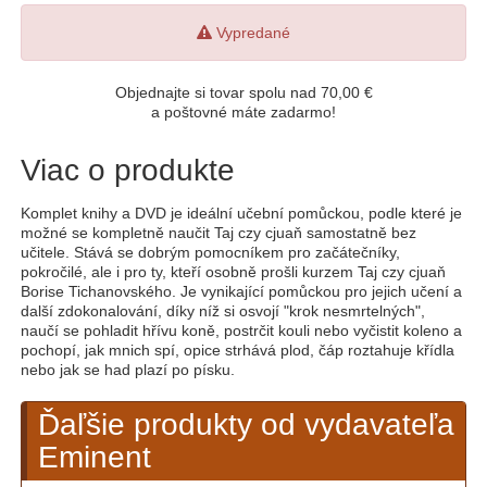
Vypredané
Objednajte si tovar spolu nad 70,00 €
a poštovné máte zadarmo!
Viac o produkte
Komplet knihy a DVD je ideální učební pomůckou, podle které je
možné se kompletně naučit Taj czy cjuaň samostatně bez
učitele. Stává se dobrým pomocníkem pro začátečníky,
pokročilé, ale i pro ty, kteří osobně prošli kurzem Taj czy cjuaň
Borise Tichanovského. Je vynikající pomůckou pro jejich učení a
další zdokonalování, díky níž si osvojí "krok nesmrtelných",
naučí se pohladit hřívu koně, postrčit kouli nebo vyčistit koleno a
pochopí, jak mnich spí, opice strhává plod, čáp roztahuje křídla
nebo jak se had plazí po písku.
Ďaľšie produkty od vydavateľa
Eminent