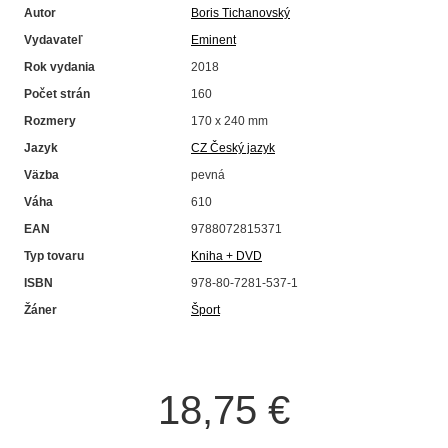
Autor
Boris Tichanovský
Vydavateľ
Eminent
Rok vydania
2018
Počet strán
160
Rozmery
170 x 240 mm
Jazyk
CZ Český jazyk
Väzba
pevná
Váha
610
EAN
9788072815371
Typ tovaru
Kniha + DVD
ISBN
978-80-7281-537-1
Žáner
Šport
18,75 €