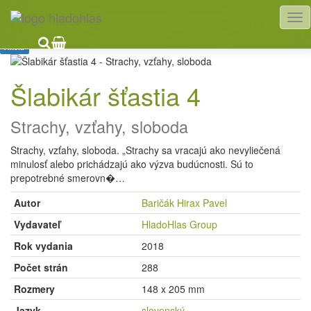
HladoHlas
Knihy
Ezoterika
Sebapremena
Akcia
Šlabikár šťastia 4
Strachy, vzťahy, sloboda
Strachy, vzťahy, sloboda. „Strachy sa vracajú ako nevyliečená
minulosť alebo prichádzajú ako výzva budúcnosti. Sú to
prepotrebné smerovn�…
Autor
Baričák Hirax Pavel
Vydavateľ
HladoHlas Group
Rok vydania
2018
Počet strán
288
Rozmery
148 x 205 mm
Jazyk
slovenský