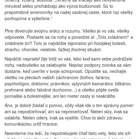
minulosť alebo prichádzajú ako výzva budúcnosti. Sú to
prepotrebné smerovníky na našej osobnej ceste, ktoré raz všetky
pochopíme a vyliečime.“
Plne dôverujte svojmu srdcu a rozumu. Všetko je vo vás, všetky
odpovede. Postavte sa na nohy a povedzte si: „Toto zvládnem!“ a
zvládnete to!!! Toto je najväčšie tajomstvo pri hocijakej bolesti,
strachu, chorobe, neistote, ťažkej životnej situácii.
Najväčší nepriateľ žije totiž vo vás, lebo keď sami sebe podrážate
nohy, nadovšetko sa oslabujete. Najviac podpory zvonka sa vám
dostane, keď uveríte v svoje schopnosti. Opustite sa, nechajte
všetko na pleciach vašich záchrancov (bohov, farárov,
psychológov, doktorov, právnikov, vplyvných kamarátov, bitkárov,
prehnané alebo falošné duchovno...) a všetko pôjde oveľa
pomalšie a bolestnejšie, ani len meter cesty si neskrátite.
Áno, je dobré žiadať o pomoc, vždy však ide o ten správny pomer:
ani sa nepodceňovať, ani sa nepreceňovať. Nielen slzy, inak sa
oslabíte. Nielen údery, inak sa vysilíte. Chce to skôr zdravou
komunikáciou určiť hranice.
Nesmierne ma teší, že nepotrebujete čítať tieto vety, lebo ste ich