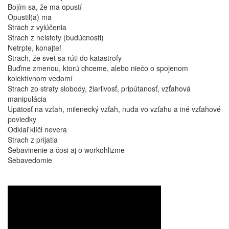
Bojím sa, že ma opustí
Opustil(a) ma
Strach z vylúčenia
Strach z neistoty (budúcnosti)
Netrpte, konajte!
Strach, že svet sa rúti do katastrofy
Buďme zmenou, ktorú chceme, alebo niečo o spojenom
kolektívnom vedomí
Strach zo straty slobody, žiarlivosť, pripútanosť, vzťahová
manipulácia
Upätosť na vzťah, milenecký vzťah, nuda vo vzťahu a iné vzťahové
poviedky
Odkiaľ klíči nevera
Strach z prijatia
Sebavinenie a čosi aj o workohlizme
Sebavedomie