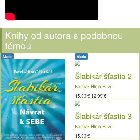
Knihy od autora s podobnou
témou
Akcia
Akcia
Šlabikár šťastia 2
Baričák Hirax Pavel
15,00 €
12,99 €
Šlabikár šťastia 3
Baričák Hirax Pavel
15,00 €