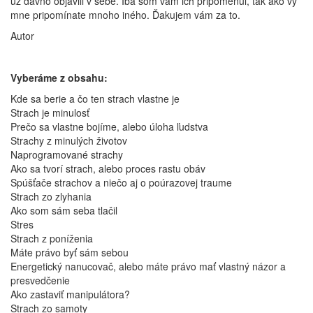
už dávno objavili v sebe. Iba som vám ich pripomenul, tak ako vy
mne pripomínate mnoho iného. Ďakujem vám za to.
Autor
Vyberáme z obsahu:
Kde sa berie a čo ten strach vlastne je
Strach je minulosť
Prečo sa vlastne bojíme, alebo úloha ľudstva
Strachy z minulých životov
Naprogramované strachy
Ako sa tvorí strach, alebo proces rastu obáv
Spúšťače strachov a niečo aj o poúrazovej traume
Strach zo zlyhania
Ako som sám seba tlačil
Stres
Strach z poníženia
Máte právo byť sám sebou
Energetický nanucovač, alebo máte právo mať vlastný názor a
presvedčenie
Ako zastaviť manipulátora?
Strach zo samoty