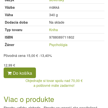
Väzba
mäkká
Váha
340 g
Dodacia doba
Na sklade
Typ tovaru
Kniha
ISBN
9788089711802
Žáner
Psychológia
Pôvodná cena
15,00 €
-13,40%
12,99 €
Do košíka
Objednajte si tovar spolu nad 70,00 €
a poštovné máte zadarmo!
Viac o produkte
Strachy, vzťahy, sloboda. „Strachy sa vracajú ako nevyliečená