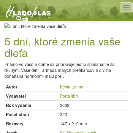
HladoHlas
Knihy
Spoločenské vedy
Rodina, rodičovstvo
5 dní, ktoré zmenia vaše
dieťa
Priamo vo vašom dome sa pripravuje jedno sprisahanie za
druhým. Vaše deti - armáda malých prefíkancov a divízia
poháňaná hormónmi majú pre…
Autor
Kevin Leman
Vydavateľ
Porta libri
Rok vydania
2009
Počet strán
223
Rozmery
147 x 210 mm
Jazyk
SK Slovenský jazyk