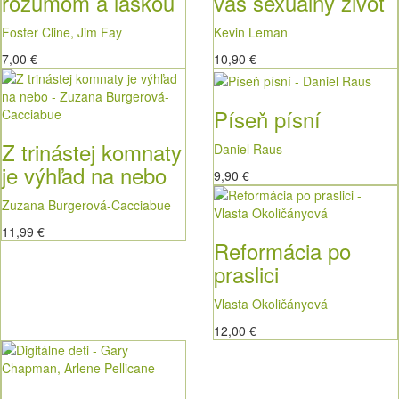
rozumom a láskou
váš sexuálny život
Foster Cline, Jim Fay
Kevin Leman
7,00 €
10,90 €
Píseň písní
Z trinástej komnaty
Daniel Raus
je výhľad na nebo
9,90 €
Zuzana Burgerová-Cacciabue
11,99 €
Reformácia po
praslici
Vlasta Okoličányová
12,00 €