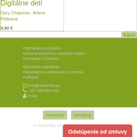
Digitálne deti
Gary Chapman, Arlene
Pellicane
9,90 €
Back
Podmienky používania
Ochrana súkromia a osobných údajov
Informácie o Cookies
Obchodné podmienky
Reklamácie a odstúpenie od zmluvy
Poštovné
info@hladohlas.sk
+421 948 000 503
O nás
·
HiraxShop
HiraxBlog
© HladoHlas 2019 ·
Developed by
Tvorivec
Odstúpenie od zmluvy