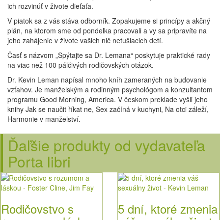
ich rozvinúť v živote dieťaťa.
V piatok sa z vás stáva odborník. Zopakujeme si princípy a akčný
plán, na ktorom sme od pondelka pracovali a vy sa pripravíte na
jeho zahájenie v živote vašich nič netušiacich detí.
Časť s názvom „Spýtajte sa Dr. Lemana“ poskytuje praktické rady
na viac než 100 pálčivých rodičovských otázok.
Dr. Kevin Leman napísal mnoho kníh zameraných na budovanie
vzťahov. Je manželským a rodinným psychológom a konzultantom
programu Good Morning, America. V českom preklade vyšli jeho
knihy Jak se naučit říkat ne, Sex začíná v kuchyni, Na otci záleží,
Harmonie v manželství.
Ďaľšie produkty od vydavateľa
Porta libri
Rodičovstvo s
5 dní, ktoré zmenia