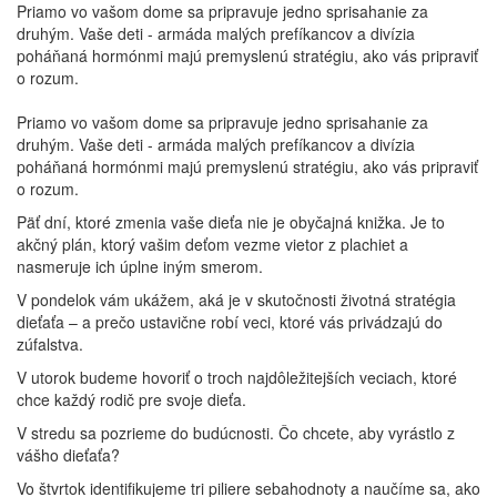
Priamo vo vašom dome sa pripravuje jedno sprisahanie za
druhým. Vaše deti - armáda malých prefíkancov a divízia
poháňaná hormónmi majú premyslenú stratégiu, ako vás pripraviť
o rozum.
Priamo vo vašom dome sa pripravuje jedno sprisahanie za
druhým. Vaše deti - armáda malých prefíkancov a divízia
poháňaná hormónmi majú premyslenú stratégiu, ako vás pripraviť
o rozum.
Päť dní, ktoré zmenia vaše dieťa nie je obyčajná knižka. Je to
akčný plán, ktorý vašim deťom vezme vietor z plachiet a
nasmeruje ich úplne iným smerom.
V pondelok vám ukážem, aká je v skutočnosti životná stratégia
dieťaťa – a prečo ustavične robí veci, ktoré vás privádzajú do
zúfalstva.
V utorok budeme hovoriť o troch najdôležitejších veciach, ktoré
chce každý rodič pre svoje dieťa.
V stredu sa pozrieme do budúcnosti. Čo chcete, aby vyrástlo z
vášho dieťaťa?
Vo štvrtok identifikujeme tri piliere sebahodnoty a naučíme sa, ako