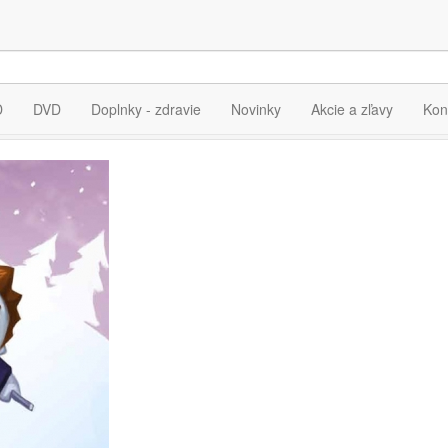
ia pre výraz
"Belan Július
D
DVD
Doplnky - zdravie
Novinky
Akcie a zľavy
Kon