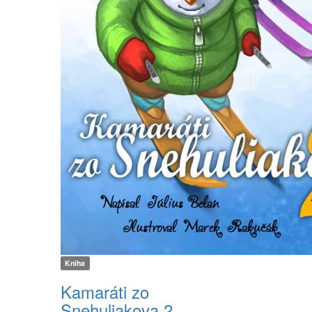
Kniha
Kamaráti zo
Snehuliakova 2