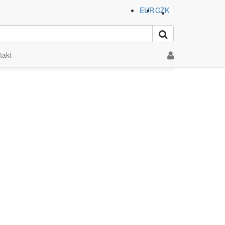
EUR
CZK
, Rakučák Marek"
takt