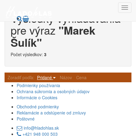
Výsledky vyhľadávania
pre výraz
"Marek
Šulík"
Počet výsledkov:
3
Zoradiť podľa:
Pridané
Názov
Cena
Podmienky používania
Ochrana súkromia a osobných údajov
Informácie o Cookies
Obchodné podmienky
Reklamácie a odstúpenie od zmluvy
Poštovné
info@hladohlas.sk
+421 948 000 503