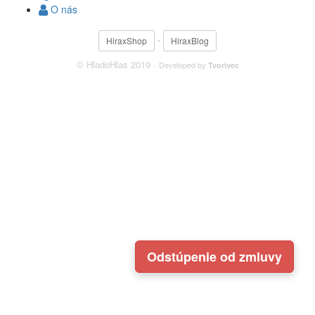
O nás
·
HiraxShop
HiraxBlog
© HladoHlas 2019 ·
Developed by
Tvorivec
Odstúpenie od zmluvy